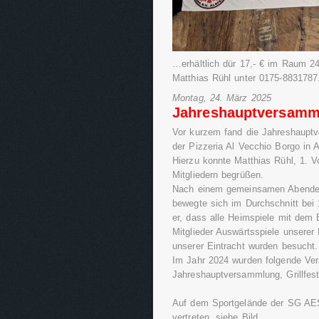
…erhältlich dür 17,- € im Raum 24
Matthias Rühl unter 0175-8831787
Montag, 24. März 2025
Jahreshauptversamm
Vor kurzem fand die Jahreshauptv
der Pizzeria Al Vecchio Borgo in A
Hierzu konnte Matthias Rühl, 1. V
Mitgliedern begrüßen.
Nach einem gemeinsamen Abendesse
bewegte sich im Durchschnitt bei
er, dass alle Heimspiele mit dem
Mitglieder Auswärtsspiele unserer
unserer Eintracht wurden besucht.
Im Jahr 2024 wurden folgende Ver
Jahreshauptversammlung, Grillfest
Auf dem Sportgelände der SG AES 
vertreten, siehe Bild.