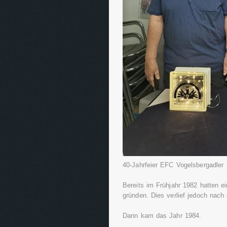
40-Jahrfeier EFC Vogelsbergadler
Bereits im Frühjahr 1982 hatten ei
gründen. Dies verlief jedoch nach
Dann kam das Jahr 1984.