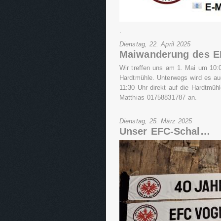
.
Dienstag, 22. April 2025
Maiwanderung des E
Wir treffen uns am 1. Mai um 10:0
Hardtmühle. Unterwegs wird es a
11:30 Uhr direkt auf die Hardtmüh
Matthias 01758831787 an.
Dienstag, 25. März 2025
Unser EFC-Schal…