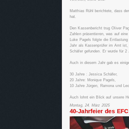
Matthias Rühl berichtete, dass d
hat.
Den Kassenbericht trug Oliver Pag
Zahlen präsentieren, was auf eine
Luke Pagels folgte die Entlastun
Jahr als Kassenprüfer im Amt ist,
Schäfer gefunden. Er wurde für 2 
Auch in diesem Jahr gab es einig
30 Jahre : Jessica Schäfer,
20 Jahre: Monique Pagels,
10 Jahre Jürgen, Ramona und Leo
Auch lohnt ein Blick auf unsere 
Montag, 24. März 2025
40-Jahrfeier des EFC